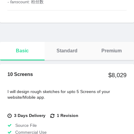
- fans
count: 粉丝数
Basic
Standard
Premium
10 Screens
$8,029
I will design rough sketches for upto 5 Screens of your
website/Mobile app.
3 Days Delivery
1 Revision
Source File
Commercial Use