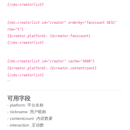
{/cms:creatorlist}
{cms:creatorlist id="creator" orderby="fans
count DESC"
row="5"}
{$creator.platform}: {$creator.fans
count}
{/cms:creatorlist}
{cms:creatorlist id="creator" cache="3600"}
{$creator.platform}: {$creator.content
count}
{/cms:creatorlist}
``
可用字段
- platform: 平台名称
- nickname: 用户昵称
- content
count: 内容数量
- interaction: 互动数