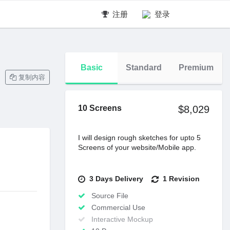
注册
登录
Basic
Standard
Premium
复制内容
10 Screens
$8,029
I will design rough sketches for upto 5
Screens of your website/Mobile app.
3 Days Delivery
1 Revision
Source File
Commercial Use
Interactive Mockup