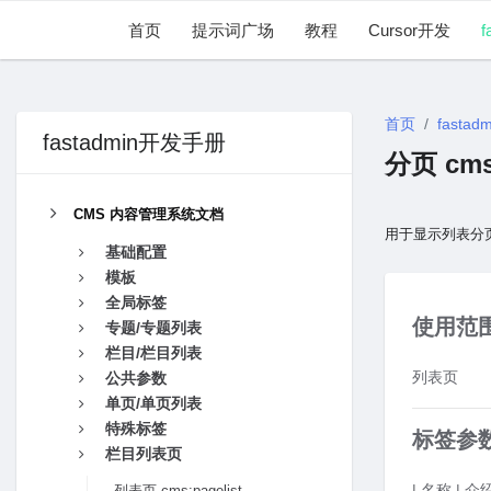
首页
提示词广场
教程
Cursor开发
f
首页
fastadm
fastadmin开发手册
分页 cms
CMS 内容管理系统文档
用于显示列表分
基础配置
模板
全局标签
使用范
专题/专题列表
栏目/栏目列表
列表页
公共参数
单页/单页列表
特殊标签
标签参
栏目列表页
| 名称 | 介绍
列表页 cms:pagelist