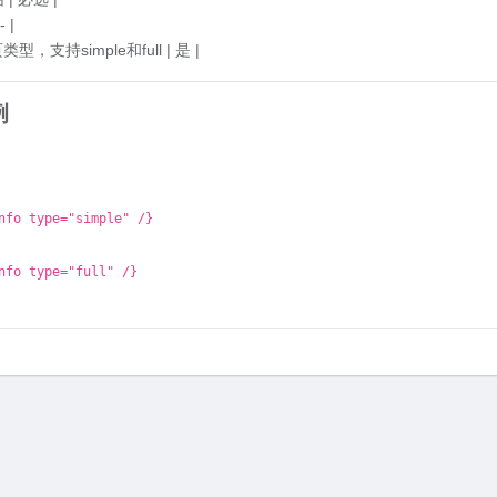
- |
分页类型，支持simple和full | 是 |
例
nfo type="simple" /}
nfo type="full" /}