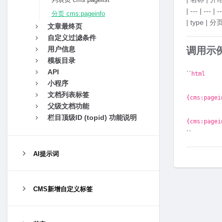
| --- | --- | --
分页 cms:pageinfo
| type | 
文章最终页
自定义过滤条件
用户信息
调用示
模板目录
API
``
html
小程序
文档列表标签
{cms:pagei
父级文档功能
栏目顶级ID (topid) 功能说明
{cms:pagei
``
AI提示词
CMS新增自定义标签