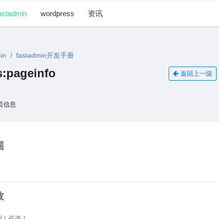
astadmin
wordpress
资讯
in
fastadmin开发手册
:pageinfo
返回上一级
页信息
围
数
 | 必选 |