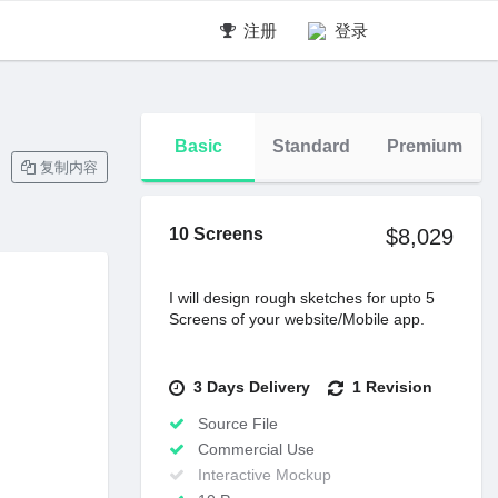
注册
登录
Basic
Standard
Premium
复制内容
10 Screens
$8,029
I will design rough sketches for upto 5
Screens of your website/Mobile app.
3 Days Delivery
1 Revision
Source File
Commercial Use
Interactive Mockup