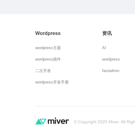
Wordpress
资讯
wordpress主题
AI
wordpress插件
wordpress
二次开发
fastadmin
wordpress开发手册
© Copyright 2020 Miver. All Rig