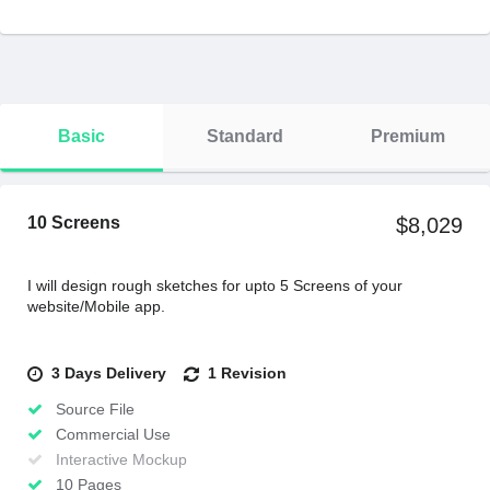
Basic
Standard
Premium
10 Screens
$8,029
I will design rough sketches for upto 5 Screens of your
website/Mobile app.
3 Days Delivery
1 Revision
Source File
Commercial Use
Interactive Mockup
10 Pages