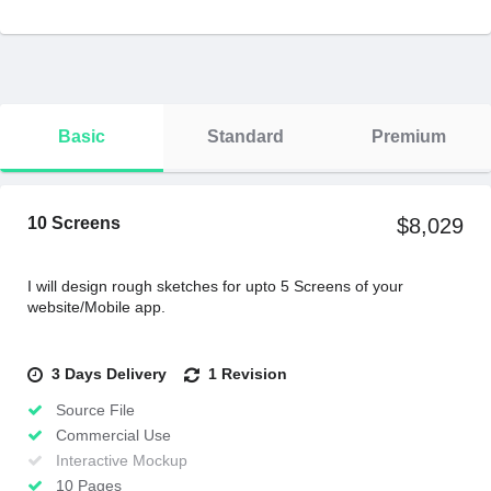
Basic
Standard
Premium
10 Screens
$8,029
I will design rough sketches for upto 5 Screens of your
website/Mobile app.
3 Days Delivery
1 Revision
Source File
Commercial Use
Interactive Mockup
10 Pages