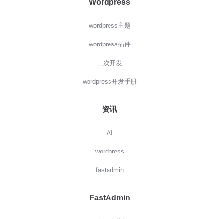
Wordpress
wordpress主题
wordpress插件
二次开发
wordpress开发手册
资讯
AI
wordpress
fastadmin
FastAdmin