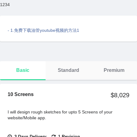
1234
- 1.免费下载油管youtube视频的方法1
Basic
Standard
Premium
10 Screens
$8,029
I will design rough sketches for upto 5 Screens of your
website/Mobile app.
3 Days Delivery
1 Revision