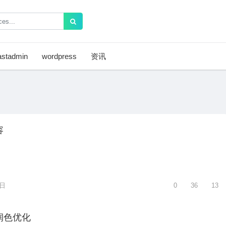
astadmin
wordpress
资讯
容
3日
0
36
13
润色优化