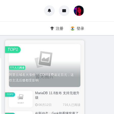
注册
登录
TOP1
777人已阅读
阿里云域名大涨价！.COM续费逼近百元，这
些主流后缀都受影响
MariaDB 11.8发布 支持无缝升
TOP2
级
06月12日
716人已阅读
AI新动态：Grok能看懂世界了