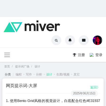
注册
登录
首页
提示词广场
设计
分类
编程
写作
分析
设计
生图/视频
其它
网页提示词-大屏
返回》
2025年06月15日
1. 使用Bento Grid风格的视觉设计，白底配合红色#E31937