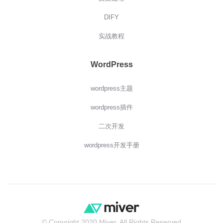
DIFY
实战教程
WordPress
wordpress主题
wordpress插件
二次开发
wordpress开发手册
© Copyright 2020 Miver. All Rights Reserved