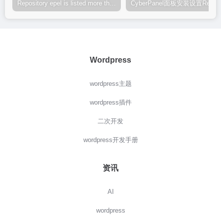
Repository epel is listed more than once in the configuration报错解决方案
CyberPanel面板安
Wordpress
wordpress主题
wordpress插件
二次开发
wordpress开发手册
资讯
AI
wordpress