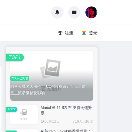
注册
登录
TOP1
777人已阅读
阿里云域名大涨价！.COM续费逼近百元，这
些主流后缀都受影响
MariaDB 11.8发布 支持无缝升
TOP2
级
06月12日
716人已阅读
AI新动态：Grok能看懂世界了